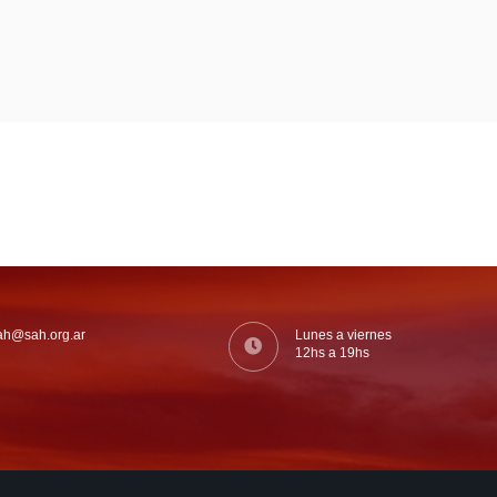
ah@sah.org.ar
Lunes a viernes
12hs a 19hs