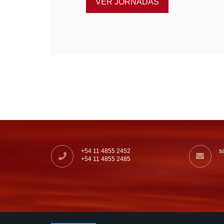
VER JORNADAS
+54 11 4855 2452
s
+54 11 4855 2485