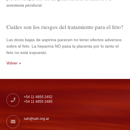
anestesia peridural.
Cuáles son los riesgos del tratamiento para el feto?
Las dosis bajas de aspirina parecen no tener efectos adversos
sobre el feto. La heparina NO pasa la placenta por lo tanto el
feto no está expuesto.
Volver »
+54 11 4855 2452
+54 11 4855 2485
sah@sah.org.ar