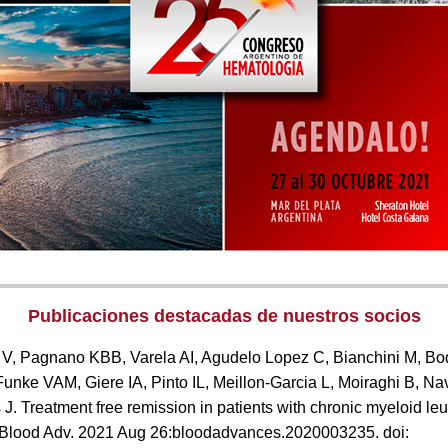
Publicaciones destacadas de nuestros socios
 V, Pagnano KBB, Varela AI, Agudelo Lopez C, Bianchini M, B
nke VAM, Giere IA, Pinto IL, Meillon-Garcia L, Moiraghi B, Nav
 J. Treatment free remission in patients with chronic myeloid 
 Blood Adv. 2021 Aug 26:bloodadvances.2020003235. doi: