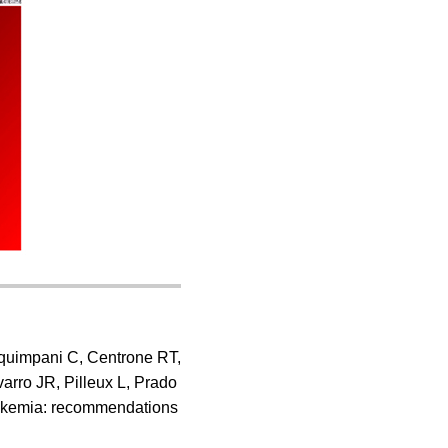
oquimpani C, Centrone RT,
arro JR, Pilleux L, Prado
leukemia: recommendations